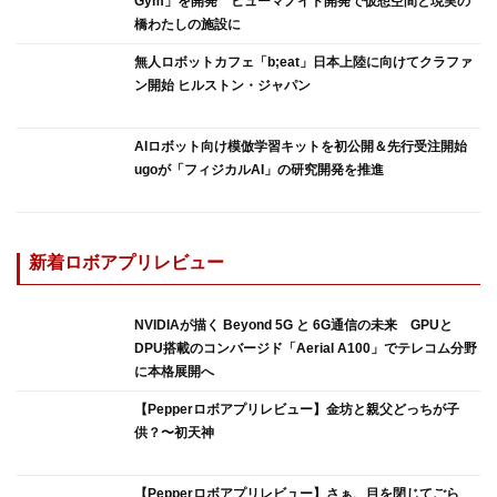
Gym」を開発 ヒューマノイド開発で仮想空間と現実の
橋わたしの施設に
無人ロボットカフェ「b;eat」日本上陸に向けてクラファ
ン開始 ヒルストン・ジャパン
AIロボット向け模倣学習キットを初公開＆先行受注開始
ugoが「フィジカルAI」の研究開発を推進
新着ロボアプリレビュー
NVIDIAが描く Beyond 5G と 6G通信の未来 GPUと
DPU搭載のコンバージド「Aerial A100」でテレコム分野
に本格展開へ
【Pepperロボアプリレビュー】金坊と親父どっちが子
供？〜初天神
【Pepperロボアプリレビュー】さぁ、目を閉じてごら