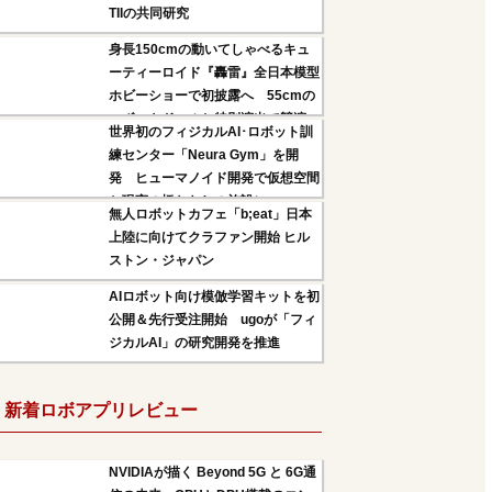
TIIの共同研究
身長150cmの動いてしゃべるキュ
ーティーロイド『轟雷』全日本模型
ホビーショーで初披露へ 55cmの
ロボットドールと特別演出で競演
世界初のフィジカルAI･ロボット訓
練センター「Neura Gym」を開
発 ヒューマノイド開発で仮想空間
と現実の橋わたしの施設に
無人ロボットカフェ「b;eat」日本
上陸に向けてクラファン開始 ヒル
ストン・ジャパン
AIロボット向け模倣学習キットを初
公開＆先行受注開始 ugoが「フィ
ジカルAI」の研究開発を推進
新着ロボアプリレビュー
NVIDIAが描く Beyond 5G と 6G通