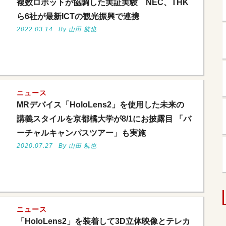
複数ロボットが協調した実証実験 NEC、THK
ら6社が最新ICTの観光振興で連携
2022.03.14
By 山田 航也
ニュース
MRデバイス「HoloLens2」を使用した未来の
講義スタイルを京都橘大学が8/1にお披露目 「バ
ーチャルキャンパスツアー」も実施
2020.07.27
By 山田 航也
ニュース
「HoloLens2」を装着して3D立体映像とテレカ