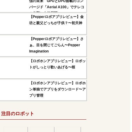
信の未来 GPUとDPU搭載のコン
バージド「Aerial A100」でテレコ
ム分野に本格展開へ
【Pepperロボアプリレビュー】金
坊と親父どっちが子供？〜初天神
【Pepperロボアプリレビュー】さ
ぁ、目を閉じてごらん〜Pepper
Imagination
【ロボホンアプリレビュー】ロボッ
トがしっとり歌いあげる〜桜
【ロボホンアプリレビュー】ロボホ
ン単独でアプリをダウンロード〜ア
プリ管理
注目のロボット