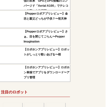
信の未来 GPUとDPU搭載のコン
バージド「Aerial A100」でテレコ
ム分野に本格展開へ
【Pepperロボアプリレビュー】金
坊と親父どっちが子供？〜初天神
【Pepperロボアプリレビュー】さ
ぁ、目を閉じてごらん〜Pepper
Imagination
【ロボホンアプリレビュー】ロボッ
トがしっとり歌いあげる〜桜
【ロボホンアプリレビュー】ロボホ
ン単独でアプリをダウンロード〜ア
プリ管理
注目のロボット