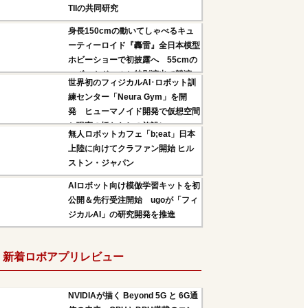
TIIの共同研究
身長150cmの動いてしゃべるキュ
ーティーロイド『轟雷』全日本模型
ホビーショーで初披露へ 55cmの
ロボットドールと特別演出で競演
世界初のフィジカルAI･ロボット訓
練センター「Neura Gym」を開
発 ヒューマノイド開発で仮想空間
と現実の橋わたしの施設に
無人ロボットカフェ「b;eat」日本
上陸に向けてクラファン開始 ヒル
ストン・ジャパン
AIロボット向け模倣学習キットを初
公開＆先行受注開始 ugoが「フィ
ジカルAI」の研究開発を推進
新着ロボアプリレビュー
NVIDIAが描く Beyond 5G と 6G通