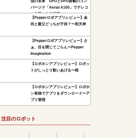
信の未来 GPUとDPU搭載のコン
バージド「Aerial A100」でテレコ
ム分野に本格展開へ
【Pepperロボアプリレビュー】金
坊と親父どっちが子供？〜初天神
【Pepperロボアプリレビュー】さ
ぁ、目を閉じてごらん〜Pepper
Imagination
【ロボホンアプリレビュー】ロボッ
トがしっとり歌いあげる〜桜
【ロボホンアプリレビュー】ロボホ
ン単独でアプリをダウンロード〜ア
プリ管理
注目のロボット