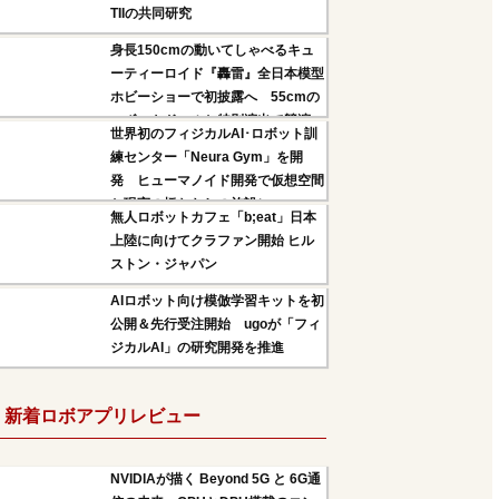
TIIの共同研究
身長150cmの動いてしゃべるキュ
ーティーロイド『轟雷』全日本模型
ホビーショーで初披露へ 55cmの
ロボットドールと特別演出で競演
世界初のフィジカルAI･ロボット訓
練センター「Neura Gym」を開
発 ヒューマノイド開発で仮想空間
と現実の橋わたしの施設に
無人ロボットカフェ「b;eat」日本
上陸に向けてクラファン開始 ヒル
ストン・ジャパン
AIロボット向け模倣学習キットを初
公開＆先行受注開始 ugoが「フィ
ジカルAI」の研究開発を推進
新着ロボアプリレビュー
NVIDIAが描く Beyond 5G と 6G通