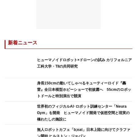
新着ニュース
ヒューマノイドロボット×ドローンの試み カリフォルニア
工科大学・TIIの共同研究
身長150cmの動いてしゃべるキューティーロイド『轟
雷』全日本模型ホビーショーで初披露へ 55cmのロボッ
トドールと特別演出で競演
世界初のフィジカルAI･ロボット訓練センター「Neura
Gym」を開発 ヒューマノイド開発で仮想空間と現実の
橋わたしの施設に
無人ロボットカフェ「b;eat」日本上陸に向けてクラファ
ン開始 ヒルストン・ジャパン