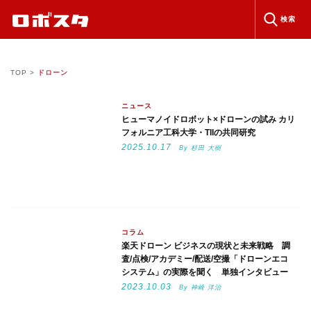
検索
TOP
>
ドローン
ニュース
ヒューマノイドロボット×ドローンの試み カリ
フォルニア工科大学・TIIの共同研究
2025.10.17
By 杉田 大樹
コラム
楽天ドローン ビジネスの現状と未来戦略 調
査/点検/アカデミー/配送/空撮「ドローンエコ
システム」の実際を聞く 単独インタビュー
2023.10.03
By 神崎 洋治