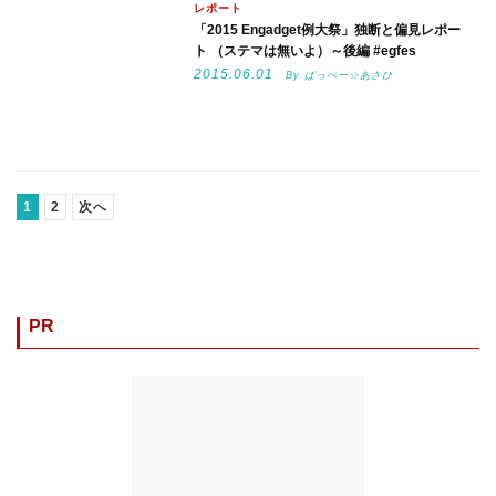
レポート
「2015 Engadget例大祭」独断と偏見レポー
ト （ステマは無いよ）～後編 #egfes
2015.06.01
By ぱっぺー☆あさひ
1
2
次へ
PR