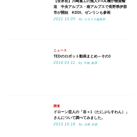
【世界初】川崎重工の無人VTOL機が物資輸
送 中央アルプス・南アルプスで長野県伊那
市が開始 KDDI、ゼンリンも参画
2021.10.05
By ロボスタ編集部
ニュース
TEDのロボット動画まとめ～その3
2016.03.11
By 中橋 義博
調査
ドローン芸人の「谷＋1（たにぷらすわん）」
さんについて調べてみました。
2015.10.16
By 北構 武憲