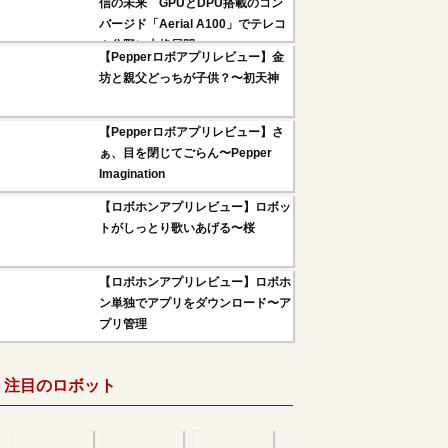
信の未来 GPUとDPU搭載のコン
バージド「Aerial A100」でテレコ
ム分野に本格展開へ
【Pepperロボアプリレビュー】金
坊と親父どっちが子供？〜初天神
【Pepperロボアプリレビュー】さ
ぁ、目を閉じてごらん〜Pepper
Imagination
【ロボホンアプリレビュー】ロボッ
トがしっとり歌いあげる〜桜
【ロボホンアプリレビュー】ロボホ
ン単独でアプリをダウンロード〜ア
プリ管理
注目のロボット