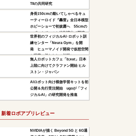
TIIの共同研究
身長150cmの動いてしゃべるキュ
ーティーロイド『轟雷』全日本模型
ホビーショーで初披露へ 55cmの
ロボットドールと特別演出で競演
世界初のフィジカルAI･ロボット訓
練センター「Neura Gym」を開
発 ヒューマノイド開発で仮想空間
と現実の橋わたしの施設に
無人ロボットカフェ「b;eat」日本
上陸に向けてクラファン開始 ヒル
ストン・ジャパン
AIロボット向け模倣学習キットを初
公開＆先行受注開始 ugoが「フィ
ジカルAI」の研究開発を推進
新着ロボアプリレビュー
NVIDIAが描く Beyond 5G と 6G通